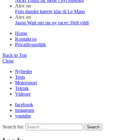
Nicki Thiim får sæde i nyt topteam
Alex
on
Fem danske kørere klar til Le Mans
Alex
on
Jason Watt om sin ny racer: Helt vildt
Home
Kontakt os
Privatlivspolitik
Back to Top
Close
Nyheder
Tests
Motorsport
Teknik
Videoer
facebook
instagram
youtube
Search for:
Search