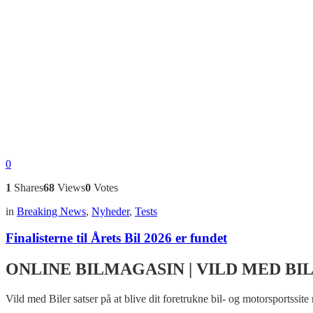
0
1
Shares
68
Views
0
Votes
in
Breaking News
,
Nyheder
,
Tests
Finalisterne til Årets Bil 2026 er fundet
ONLINE BILMAGASIN | VILD MED BI
Vild med Biler satser på at blive dit foretrukne bil- og motorsportssite