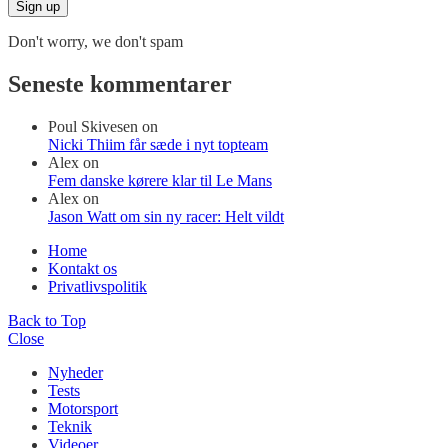
Don't worry, we don't spam
Seneste kommentarer
Poul Skivesen
on
Nicki Thiim får sæde i nyt topteam
Alex
on
Fem danske kørere klar til Le Mans
Alex
on
Jason Watt om sin ny racer: Helt vildt
Home
Kontakt os
Privatlivspolitik
Back to Top
Close
Nyheder
Tests
Motorsport
Teknik
Videoer