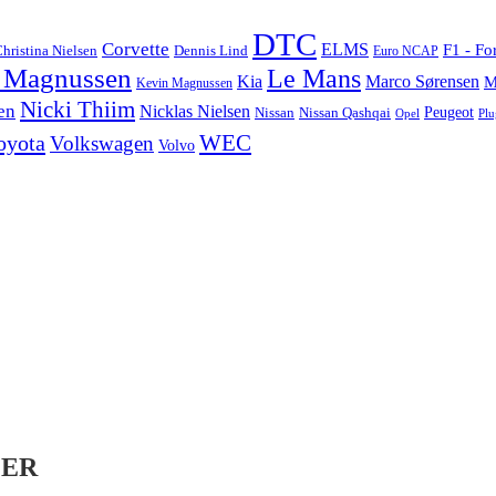
DTC
Corvette
ELMS
F1 - Fo
hristina Nielsen
Dennis Lind
Euro NCAP
 Magnussen
Le Mans
Marco Sørensen
Kia
M
Kevin Magnussen
Nicki Thiim
en
Nicklas Nielsen
Nissan
Nissan Qashqai
Peugeot
Opel
Plu
WEC
oyota
Volkswagen
Volvo
LER