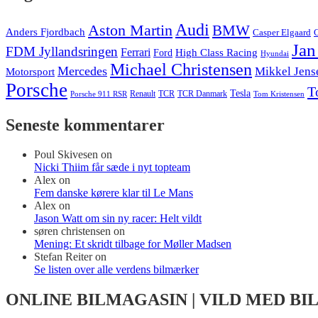
Audi
Aston Martin
BMW
Anders Fjordbach
Casper Elgaard
C
Jan
FDM Jyllandsringen
Ferrari
High Class Racing
Ford
Hyundai
Michael Christensen
Mercedes
Mikkel Jens
Motorsport
Porsche
T
Tesla
Renault
TCR
TCR Danmark
Tom Kristensen
Porsche 911 RSR
Seneste kommentarer
Poul Skivesen
on
Nicki Thiim får sæde i nyt topteam
Alex
on
Fem danske kørere klar til Le Mans
Alex
on
Jason Watt om sin ny racer: Helt vildt
søren christensen
on
Mening: Et skridt tilbage for Møller Madsen
Stefan Reiter
on
Se listen over alle verdens bilmærker
ONLINE BILMAGASIN | VILD MED BI