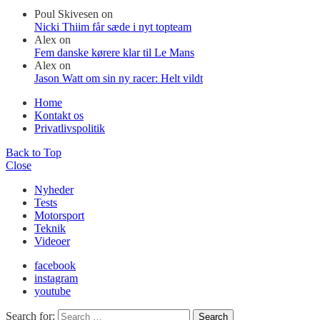
Poul Skivesen
on
Nicki Thiim får sæde i nyt topteam
Alex
on
Fem danske kørere klar til Le Mans
Alex
on
Jason Watt om sin ny racer: Helt vildt
Home
Kontakt os
Privatlivspolitik
Back to Top
Close
Nyheder
Tests
Motorsport
Teknik
Videoer
facebook
instagram
youtube
Search for:
Search