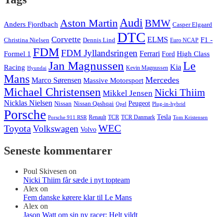
Audi
Aston Martin
BMW
Anders Fjordbach
Casper Elgaard
DTC
Corvette
ELMS
F1 -
Christina Nielsen
Dennis Lind
Euro NCAP
FDM
FDM Jyllandsringen
Ferrari
Formel 1
High Class
Ford
Jan Magnussen
Le
Kia
Racing
Kevin Magnussen
Hyundai
Mans
Mercedes
Marco Sørensen
Massive Motorsport
Michael Christensen
Nicki Thiim
Mikkel Jensen
Nicklas Nielsen
Nissan
Nissan Qashqai
Peugeot
Opel
Plug-in-hybrid
Porsche
Tesla
Renault
TCR
TCR Danmark
Tom Kristensen
Porsche 911 RSR
WEC
Toyota
Volkswagen
Volvo
Seneste kommentarer
Poul Skivesen
on
Nicki Thiim får sæde i nyt topteam
Alex
on
Fem danske kørere klar til Le Mans
Alex
on
Jason Watt om sin ny racer: Helt vildt