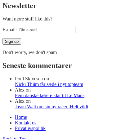
Newsletter
Want more stuff like this?
E-mail:
Don't worry, we don't spam
Seneste kommentarer
Poul Skivesen
on
Nicki Thiim får sæde i nyt topteam
Alex
on
Fem danske kørere klar til Le Mans
Alex
on
Jason Watt om sin ny racer: Helt vildt
Home
Kontakt os
Privatlivspolitik
Back to Top