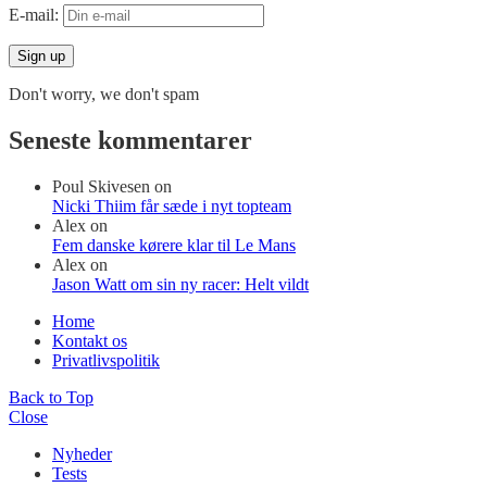
E-mail:
Don't worry, we don't spam
Seneste kommentarer
Poul Skivesen
on
Nicki Thiim får sæde i nyt topteam
Alex
on
Fem danske kørere klar til Le Mans
Alex
on
Jason Watt om sin ny racer: Helt vildt
Home
Kontakt os
Privatlivspolitik
Back to Top
Close
Nyheder
Tests