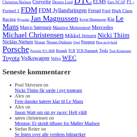
DTC
Corvette
ELMS
F1 -
Christina Nielsen
Dennis Lind
Euro NCAP
FDM
FDM Jyllandsringen
Ferrari
Formel 1
High Class
Ford
Jan Magnussen
Le
Kia
Racing
Kevin Magnussen
Hyundai
Mans
Mercedes
Marco Sørensen
Massive Motorsport
Michael Christensen
Nicki Thiim
Mikkel Jensen
Nicklas Nielsen
Nissan
Nissan Qashqai
Peugeot
Opel
Plug-in-hybrid
Porsche
Tesla
Renault
TCR
TCR Danmark
Tom Kristensen
Porsche 911 RSR
WEC
Toyota
Volkswagen
Volvo
Seneste kommentarer
Poul Skivesen
on
Nicki Thiim får sæde i nyt topteam
Alex
on
Fem danske kørere klar til Le Mans
Alex
on
Jason Watt om sin ny racer: Helt vildt
søren christensen
on
Mening: Et skridt tilbage for Møller Madsen
Stefan Reiter
on
Se listen over alle verdens bilmærker